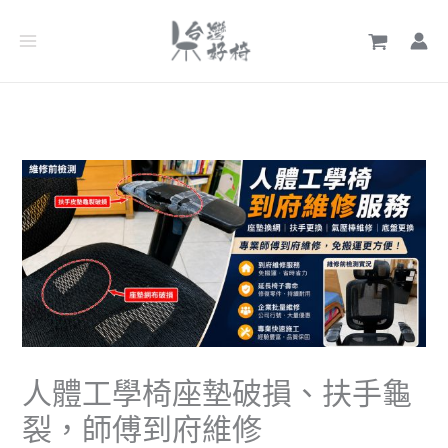
跳
文
至
章
主
分
要
類
內
容
人體工學椅座墊破損、扶手龜
裂，師傅到府維修