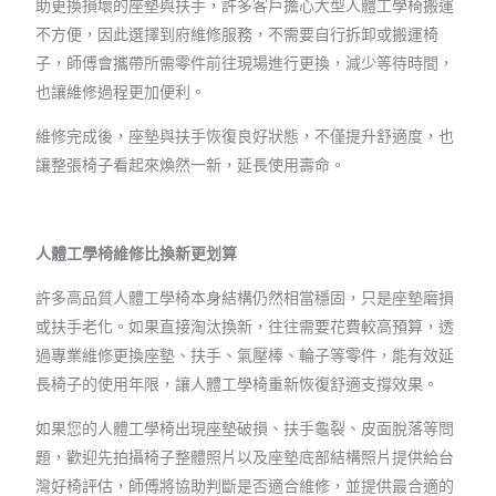
助更換損壞的座墊與扶手，許多客戶擔心大型人體工學椅搬運
不方便，因此選擇到府維修服務，不需要自行拆卸或搬運椅
子，師傅會攜帶所需零件前往現場進行更換，減少等待時間，
也讓維修過程更加便利。
維修完成後，座墊與扶手恢復良好狀態，不僅提升舒適度，也
讓整張椅子看起來煥然一新，延長使用壽命。
人體工學椅維修比換新更划算
許多高品質人體工學椅本身結構仍然相當穩固，只是座墊磨損
或扶手老化。如果直接淘汰換新，往往需要花費較高預算，透
過專業維修更換座墊、扶手、氣壓棒、輪子等零件，能有效延
長椅子的使用年限，讓人體工學椅重新恢復舒適支撐效果。
如果您的人體工學椅出現座墊破損、扶手龜裂、皮面脫落等問
題，歡迎先拍攝椅子整體照片以及座墊底部結構照片提供給台
灣好椅評估，師傅將協助判斷是否適合維修，並提供最合適的