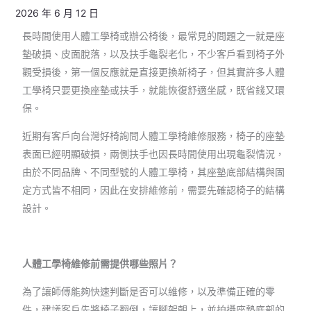
2026 年 6 月 12 日
長時間使用人體工學椅或辦公椅後，最常見的問題之一就是座
墊破損、皮面脫落，以及扶手龜裂老化，不少客戶看到椅子外
觀受損後，第一個反應就是直接更換新椅子，但其實許多人體
工學椅只要更換座墊或扶手，就能恢復舒適坐感，既省錢又環
保。
近期有客戶向台灣好椅詢問人體工學椅維修服務，椅子的座墊
表面已經明顯破損，兩側扶手也因長時間使用出現龜裂情況，
由於不同品牌、不同型號的人體工學椅，其座墊底部結構與固
定方式皆不相同，因此在安排維修前，需要先確認椅子的結構
設計。
人體工學椅維修前需提供哪些照片？
為了讓師傅能夠快速判斷是否可以維修，以及準備正確的零
件，建議客戶先將椅子翻倒，讓腳架朝上，並拍攝座墊底部的