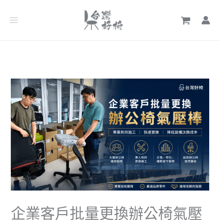
跳
文
至
章
主
分
要
類
內
容
企業客戶批量更換辦公椅氣壓