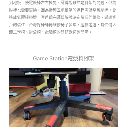
到地板，使電競椅左右搖晃，師傅說雖然是腳架的問題，但氣
壓棒也需要更換，因為拆卸五爪腳架的過程需敲擊氣壓棒，會
造成氣壓棒損壞，客戶聽完師傅解說決定請我們維修，感謝客
戶的信任，台灣好椅師傅維修椅子多年，經驗老道，有任何人
體工學椅、辦公椅、電腦椅的問題歡迎詢問喔。
Game Station電競椅腳架