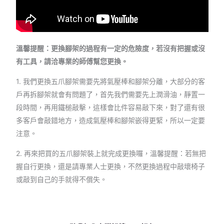
溫馨提醒：更換腳架的過程有一定的危險度，若沒有把握或沒
有工具，請洽專業的師傅幫您更換。
1. 我們更換五爪腳架需要先將氣壓棒和腳架分離，大部分的客
戶再拆腳架就會有問題了，首先我們需要先上潤滑油，靜置一
段時間，再用鐵槌敲擊，這樣會比件容易敲下來，對了還有很
多客戶會敲錯地方，造成氣壓棒和腳架嵌得更緊，所以一定要
注意。
2. 再來把買的五爪腳架裝上就完成更換囉，溫馨提醒：若無把
握自行更換，還是請專業人士更換，不然更換過程中敲壞椅子
或敲到自己的手就得不償失。