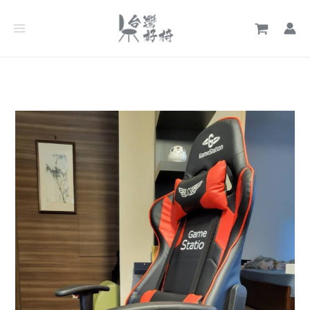
跳
文
至
章
主
分
要
類
內
容