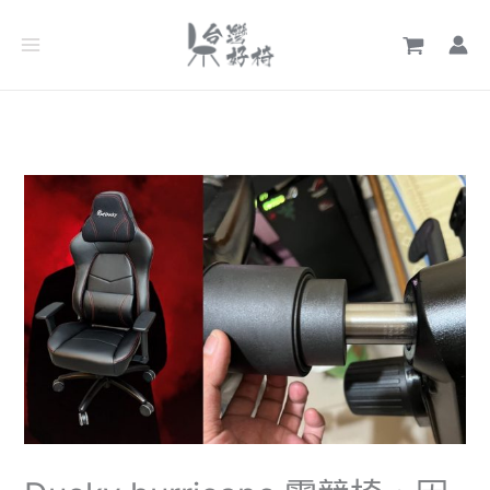
跳
文
至
章
主
分
要
類
內
容