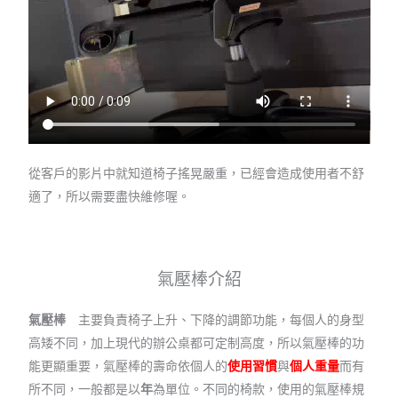
從客戶的影片中就知道椅子搖晃嚴重，已經會造成使用者不舒
適了，所以需要盡快維修喔。
氣壓棒介紹
氣壓棒
主要負責椅子上升、下降的調節功能，每個人的身型
高矮不同，加上現代的辦公桌都可定制高度，所以氣壓棒的功
能更顯重要，氣壓棒的壽命依個人的
使用習慣
與
個人重量
而有
所不同，一般都是以
年
為單位。不同的椅款，使用的氣壓棒規