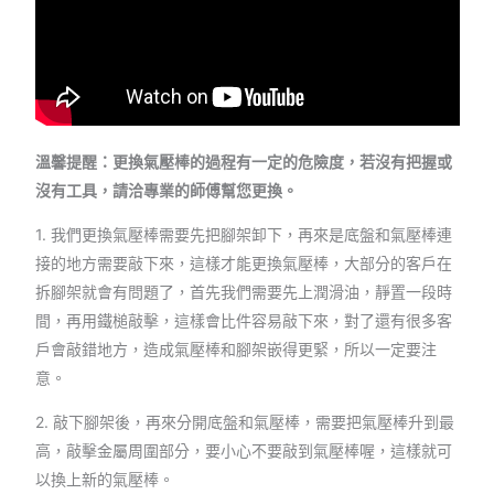
溫馨提醒：更換氣壓棒的過程有一定的危險度，若沒有把握或
沒有工具，請洽專業的師傅幫您更換。
1. 我們更換氣壓棒需要先把腳架卸下，再來是底盤和氣壓棒連
接的地方需要敲下來，這樣才能更換氣壓棒，大部分的客戶在
拆腳架就會有問題了，首先我們需要先上潤滑油，靜置一段時
間，再用鐵槌敲擊，這樣會比件容易敲下來，對了還有很多客
戶會敲錯地方，造成氣壓棒和腳架嵌得更緊，所以一定要注
意。
2. 敲下腳架後，再來分開底盤和氣壓棒，需要把氣壓棒升到最
高，敲擊金屬周圍部分，要小心不要敲到氣壓棒喔，這樣就可
以換上新的氣壓棒。