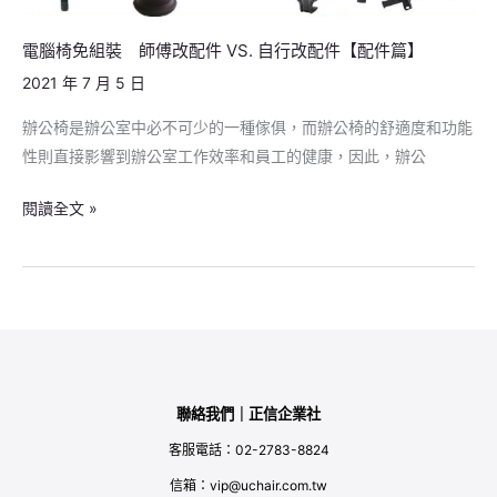
件
VS.
電腦椅免組裝 師傅改配件 VS. 自行改配件【配件篇】
自
2021 年 7 月 5 日
行
辦公椅是辦公室中必不可少的一種傢俱，而辦公椅的舒適度和功能
改
性則直接影響到辦公室工作效率和員工的健康，因此，辦公
配
件
閱讀全文 »
【配
件
篇】
聯絡我們｜正信企業社
客服電話：02-2783-8824
信箱：vip@uchair.com.tw