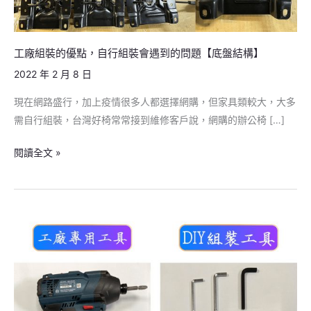
點，
自
行
工廠組裝的優點，自行組裝會遇到的問題【底盤結構】
組
2022 年 2 月 8 日
裝
現在網路盛行，加上疫情很多人都選擇網購，但家具類較大，大多
會
需自行組裝，台灣好椅常常接到維修客戶說，網購的辦公椅 […]
遇
到
閱讀全文 »
的
問
題
【底
電
盤
腦
結
椅
構】
免
組