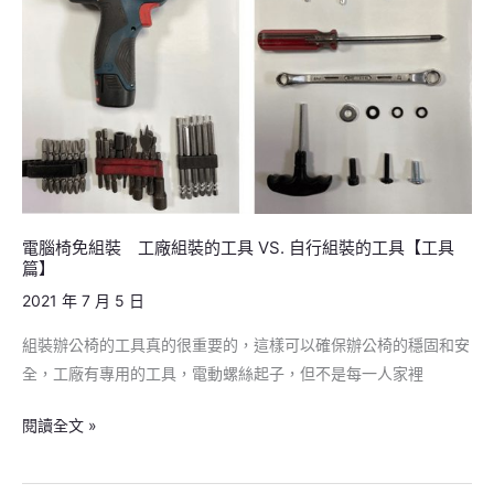
裝
工
廠
組
裝
的
工
具
VS.
電腦椅免組裝 工廠組裝的工具 VS. 自行組裝的工具【工具
自
篇】
行
2021 年 7 月 5 日
組
組裝辦公椅的工具真的很重要的，這樣可以確保辦公椅的穩固和安
裝
全，工廠有專用的工具，電動螺絲起子，但不是每一人家裡
的
工
閱讀全文 »
具
【工
具