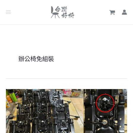
跳
至
主
要
內
容
辦公椅免組裝
工
廠
組
裝
的
優