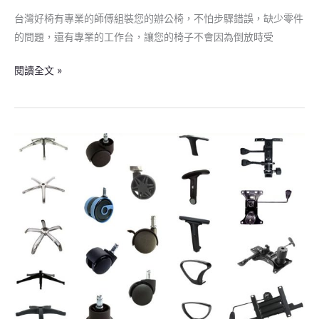
篇】
台灣好椅有專業的師傅組裝您的辦公椅，不怕步驟錯誤，缺少零件
的問題，還有專業的工作台，讓您的椅子不會因為倒放時受
閱讀全文 »
電
腦
椅
免
組
裝
師
傅
改
配