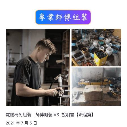
篇】
電
腦
椅
免
組
裝
師
傅
組
裝
VS.
說
明
書
【流
電腦椅免組裝 師傅組裝 VS. 說明書【流程篇】
程
2021 年 7 月 5 日