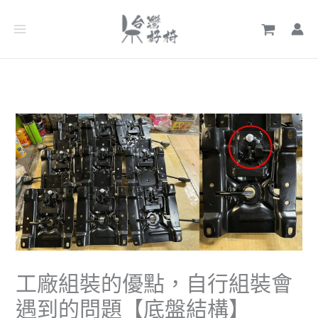
跳
文
至
章
主
分
要
類
內
容
工廠組裝的優點，自行組裝會
遇到的問題【底盤結構】