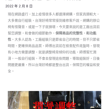
2022 年 2 月 8 日
現在網路盛行，加上疫情很多人都選擇網購，但家具類較大，
大多需自行組裝，台灣好椅常常接到維修客戶說，網購的辦公
椅有怪聲音，或是一下子就損壞，今天要來說的是工廠出貨前
幫您調整，和會做的細節動作，
保障商品的完整性
，
和功能
性
。大多人認為，工廠組裝只是節省自己的時間，但不只節省
時間，更確保商品品質，師傅出貨前在檢查配件底盤時，發現
有小地方需要調整，就是調整椅背傾仰的功能，師傅幫忙潤
滑，一般自行組裝，不會去發現這些問題，導致組裝好，日後
問題更嚴重，所以台灣好椅都是整台出貨，保障您的權益和安
全。