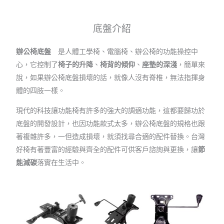
底盤介紹
辦公椅底盤
是人體工學椅、電腦椅、辦公椅的功能操控中
心，它控制了
椅子的升降
、
椅背的傾仰
、
座墊的深淺
，簡單來
說，如果辦公椅底盤損壞的話，就像人沒有脊椎，無法指揮身
體的四肢一樣。
現代的科技讓功能椅有許多的強大的調適功能，這都要歸功於
底盤的開發設計，也因功能款式太多，辦公椅底盤的規格也跟
著複雜許多，一但造成損壞，就須找尋合適的配件替換。台灣
好椅有著豐富的經驗與齊全的配件可供客戶諮詢與更換，讓
節
能減碳
落實在生活中。