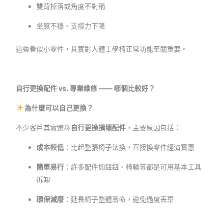
雙背掉落或角度不對稱
坐感不穩、支撐力下降
這些看似小零件，其實對人體工學椅正常功能至關重要。
自行更換配件 vs. 專業維修 —— 哪個比較好？
為什麼可以自己更換？
不少客戶其實選擇
自行更換損壞配件
，主要原因包括：
成本較低
：比起整張椅子汰換，直接換零件經濟實惠
簡單易行
：許多配件如鈕鈕、椅輪等都是可用基本工具
拆卸
環保減廢
：延長椅子整體壽命，避免過度丟棄