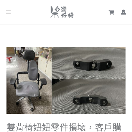
跳
文
至
章
主
分
要
類
內
容
雙背椅妞妞零件損壞，客戶購