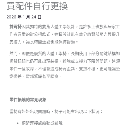
買配件自行更換
2026 年 1 月 24 日
雙背椅
因其獨特的雙背人體工學設計，是許多上班族與居家工
作者喜愛的辦公椅款式，這種設計能有效分散背部壓力與提升
支撐力，讓長時間坐姿也能保持舒適。
然而，即便是優質的人體工學椅，長期使用下部分關鍵結構如
椅背鈕鈕也仍可能出現裂損、鬆脫或支撐力下降等問題，這類
零件一旦故障，不僅會造成椅背歪斜、支撐不穩，更可能讓坐
姿變差、背部緊繃甚至腰痠。
零件損壞的常見現象
當椅背妞妞出現問題時，椅子可能會出現以下狀況：
椅背連接處鬆動或鬆脫