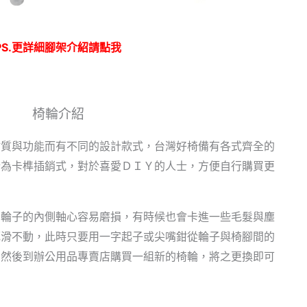
PS.更詳細腳架介紹請點我
椅輪介紹
質與功能而有不同的設計款式，台灣好椅備有各式齊全的
計為卡榫插銷式，對於喜愛ＤＩＹ的人士，方便自行購買更
，輪子的內側軸心容易磨損，有時候也會卡進一些毛髮與塵
死滑不動，此時只要用一字起子或尖嘴鉗從輪子與椅腳間的
，然後到辦公用品專賣店購買一組新的椅輪，將之更換即可