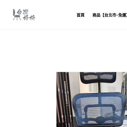
跳
至
首頁
商品【台北市-免運
主
要
內
容