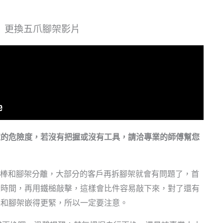
更換五爪腳架影片
定的危險度，若沒有把握或沒有工具，請洽專業的師傅幫您
氣壓棒和腳架分離，大部分的客戶再拆腳架就會有問題了，首
段時間，再用鐵槌敲擊，這樣會比件容易敲下來，對了還有
棒和腳架嵌得更緊，所以一定要注意。