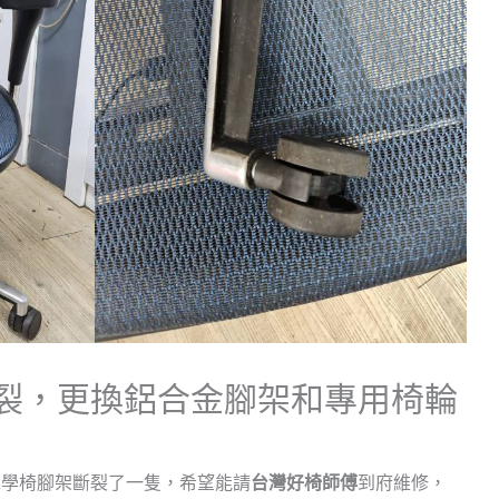
裂，更換鋁合金腳架和專用椅輪
工學椅腳架斷裂了一隻，希望能請
台灣好椅師傅
到府維修，