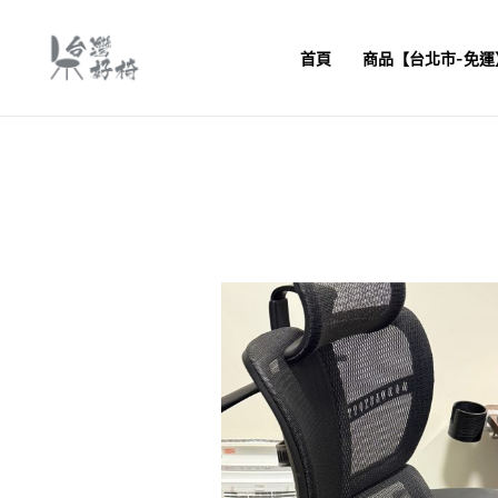
跳
至
首頁
商品【台北市-免運
主
要
內
容