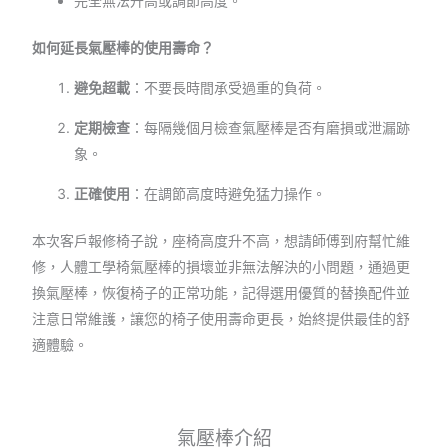
完全無法升高或調節高度。
如何延長氣壓棒的使用壽命？
避免超載
：不要長時間承受過重的負荷。
定期檢查
：每隔幾個月檢查氣壓棒是否有磨損或泄漏跡
象。
正確使用
：在調節高度時避免猛力操作。
本次客戶報修椅子說，座椅高度升不高，想請師傅到府幫忙維
修，人體工學椅氣壓棒的損壞並非無法解決的小問題，通過更
換氣壓棒，恢復椅子的正常功能，記得選用優質的替換配件並
注意日常維護，讓您的椅子使用壽命更長，始終提供最佳的舒
適體驗。
氣壓棒介紹