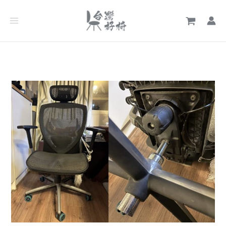
跳
文
至
章
主
分
要
類
內
容