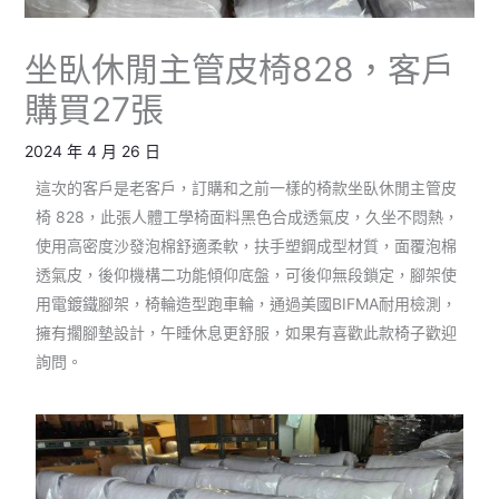
坐臥休閒主管皮椅828，客戶
購買27張
2024 年 4 月 26 日
這次的客戶是老客戶，訂購和之前一樣的椅款坐臥休閒主管皮
椅 828，此張人體工學椅面料黑色合成透氣皮，久坐不悶熱，
使用高密度沙發泡棉舒適柔軟，扶手塑鋼成型材質，面覆泡棉
透氣皮，後仰機構二功能傾仰底盤，可後仰無段鎖定，腳架使
用電鍍鐵腳架，椅輪造型跑車輪，通過美國BIFMA耐用檢測，
擁有擱腳墊設計，午睡休息更舒服，如果有喜歡此款椅子歡迎
詢問。