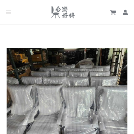
跳
文
至
章
主
分
要
類
內
容