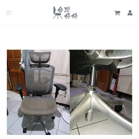
跳
文
至
章
主
分
要
類
內
容