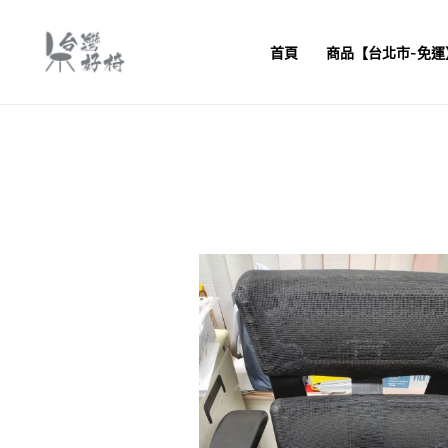
跳
至
首頁
商品【台北市-免運
主
要
內
容