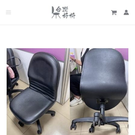
跳
文
至
章
主
分
要
類
內
容