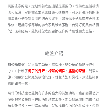
需要注意的是，定期保養底座機構是重要的，保持底座機構清
潔和光滑，定期檢查並緊固螺絲和連接件，可以延長座椅的使
用壽命並避免噪音問題的再次發生，如果你不熟悉底座更換或
維修，建議尋求專業的辦公家具維修服務，台灣好椅具有相關
的知識和經驗，能夠確保底座更換操作的準確性和安全性。
底盤介紹
辦公椅底盤
是人體工學椅、電腦椅、辦公椅的功能操控中
心，它控制了
椅子的升降
、
椅背的傾仰
、
座墊的深淺
，簡單來
說，如果辦公椅底盤損壞的話，就像人沒有脊椎，無法指揮身
體的四肢一樣。
現代的科技讓功能椅有許多的強大的調適功能，這都要歸功於
底盤的開發設計。也因功能款式太多，辦公椅底盤的規格也跟
著複雜許多，一但造成損壞，就須找尋合適的配件替換，台灣