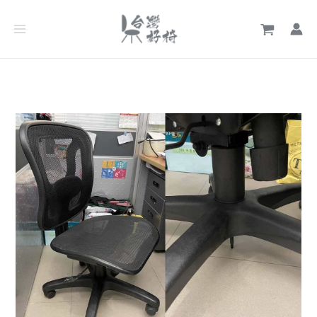
跳
文
至
章
主
分
要
類
內
容