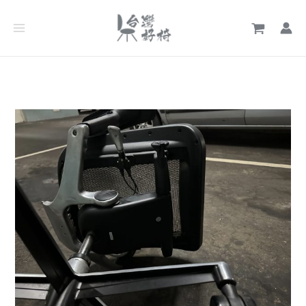
跳
文
至
章
主
分
要
類
內
容