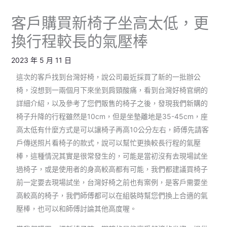
客戶購買新椅子坐高太低，更
換行程較長的氣壓棒
2023 年 5 月 11 日
這次的客戶找到台灣好椅，說公司最近採買了新的一批辦公
椅，沒想到一兩個月下來坐到肩頸酸痛，看到台灣好椅官網的
詳細介紹，以及參考了您們販售的椅子之後，發現我們新購的
椅子升降的行程雖然是10cm，但是坐墊離地是35-45cm，座
高太低有什麼方式是可以讓椅子再高10公分左右，師傅先請客
戶傳送照片看椅子的款式，說可以幫忙更換較長行程的氣壓
棒，這種情況其實是很常發生的，可能是當初沒有去現場試坐
過椅子，或是使用者的身高較高都有可能，我們都建議買椅子
前一定要去現場試坐，台灣好椅之前也有案例，是客戶需要坐
高較高的椅子，我們師傅都可以在組裝時幫您們換上合適的氣
壓棒，也可以和師傅討論其他高度喔。