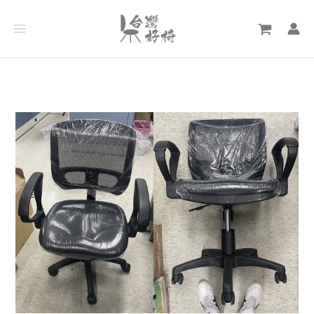
跳
文
至
章
主
分
要
類
內
容