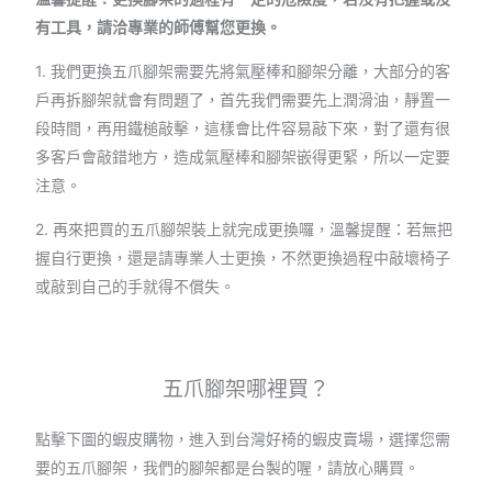
有工具，請洽專業的師傅幫您更換。
1. 我們更換五爪腳架需要先將氣壓棒和腳架分離，大部分的客
戶再拆腳架就會有問題了，首先我們需要先上潤滑油，靜置一
段時間，再用鐵槌敲擊，這樣會比件容易敲下來，對了還有很
多客戶會敲錯地方，造成氣壓棒和腳架嵌得更緊，所以一定要
注意。
2. 再來把買的五爪腳架裝上就完成更換囉，溫馨提醒：若無把
握自行更換，還是請專業人士更換，不然更換過程中敲壞椅子
或敲到自己的手就得不償失。
五爪腳架哪裡買？
點擊下圖的蝦皮購物，進入到台灣好椅的蝦皮賣場，選擇您需
要的五爪腳架，我們的腳架都是台製的喔，請放心購買。