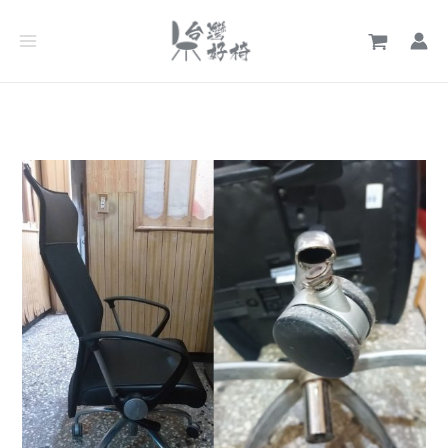
跳
文
至
章
主
分
要
類
內
容