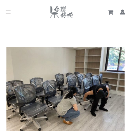
跳
文
至
章
主
分
要
類
內
容