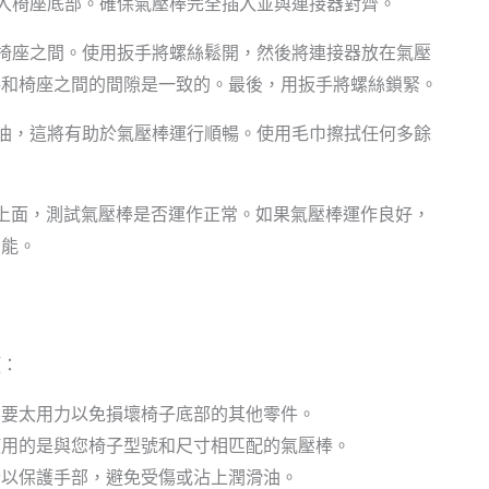
入椅座底部。確保氣壓棒完全插入並與連接器對齊。
椅座之間。使用扳手將螺絲鬆開，然後將連接器放在氣壓
棒和椅座之間的間隙是一致的。最後，用扳手將螺絲鎖緊。
油，這將有助於氣壓棒運行順暢。使用毛巾擦拭任何多餘
上面，測試氣壓棒是否運作正常。如果氣壓棒運作良好，
功能。
項：
不要太用力以免損壞椅子底部的其他零件。
使用的是與您椅子型號和尺寸相匹配的氣壓棒。
套以保護手部，避免受傷或沾上潤滑油。