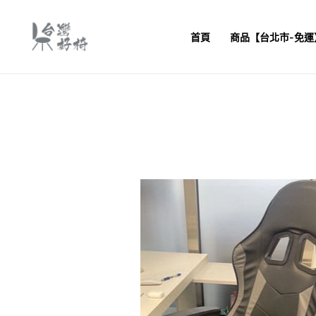
跳
至
首頁
商品【台北市-免運
主
要
內
容