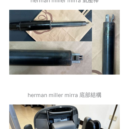
herman miller mirra 氣壓棒
herman miller mirra 底部結構