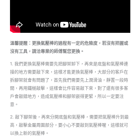
溫馨提醒：更換氣壓棒的過程有一定的危險度，若沒有把握或
沒有工具，請洽專業的師傅幫您更換。
1. 我們更換氣壓棒需要先把腳架卸下，再來是底盤和氣壓棒連
接的地方需要敲下來，這樣才能更換氣壓棒，大部分的客戶在
拆腳架就會有問題了，首先我們需要先上潤滑油，靜置一段時
間，再用鐵槌敲擊，這樣會比件容易敲下來，對了還有很多客
戶會敲錯地方，造成氣壓棒和腳架嵌得更緊，所以一定要注
意。
2. 敲下腳架後，再來分開底盤和氣壓棒，需要把氣壓棒升到最
高，敲擊金屬周圍部分，要小心不要敲到氣壓棒喔，這樣就可
以換上新的氣壓棒。