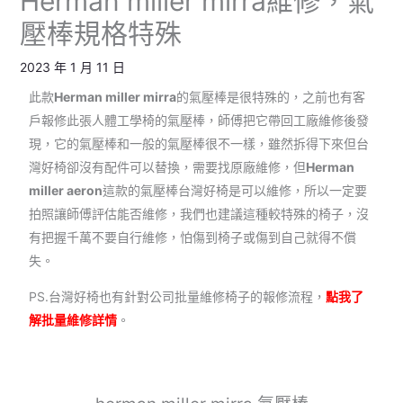
Herman miller mirra維修，氣
壓棒規格特殊
2023 年 1 月 11 日
此款
Herman miller mirra
的氣壓棒是很特殊的，之前也有客
戶報修此張人體工學椅的氣壓棒，師傅把它帶回工廠維修後發
現，它的氣壓棒和一般的氣壓棒很不一樣，雖然拆得下來但台
灣好椅卻沒有配件可以替換，需要找原廠維修，但
Herman
miller aeron
這款的氣壓棒台灣好椅是可以維修，所以一定要
拍照讓師傅評估能否維修，我們也建議這種較特殊的椅子，沒
有把握千萬不要自行維修，怕傷到椅子或傷到自己就得不償
失。
PS.台灣好椅也有針對公司批量維修椅子的報修流程，
點我了
解批量維修詳情
。