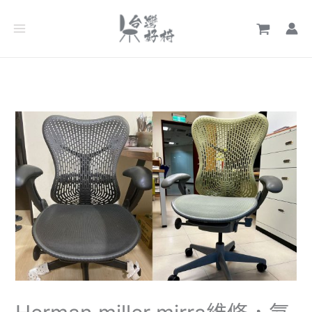
跳
文
至
章
主
分
要
類
內
容