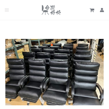
跳
文
至
章
主
分
要
類
內
容