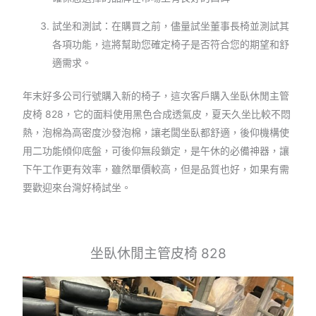
試坐和測試：在購買之前，儘量試坐董事長椅並測試其
各項功能，這將幫助您確定椅子是否符合您的期望和舒
適需求。
年末好多公司行號購入新的椅子，這次客戶購入坐臥休閒主管
皮椅 828，它的面料使用黑色合成透氣皮，夏天久坐比較不悶
熱，泡棉為高密度沙發泡棉，讓老闆坐臥都舒適，後仰機構使
用二功能傾仰底盤，可後仰無段鎖定，是午休的必備神器，讓
下午工作更有效率，雖然單價較高，但是品質也好，如果有需
要歡迎來台灣好椅試坐。
坐臥休閒主管皮椅 828