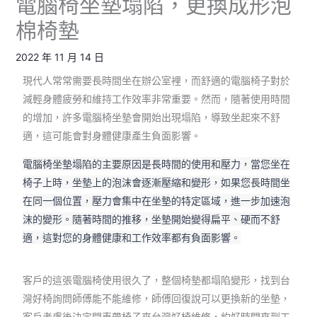
電腦椅坐墊塌陷，更換成形泡
棉椅墊
2022 年 11 月 14 日
現代人常常需要長時間坐在辦公室裡，而舒適的電腦椅子對於
減輕身體疲勞和維持工作效率非常重要。然而，隨著使用時間
的增加，許多電腦椅坐墊會開始出現塌陷，導致坐起來不舒
適，這可能會對身體健康產生負面影響。
電腦椅坐墊塌陷的主要原因是長時間的使用和壓力，當您坐在
椅子上時，坐墊上的泡沫會逐漸壓縮和變形，如果您長時間坐
在同一個位置，壓力會集中在坐墊的特定區域，進一步加速泡
沫的變形。隨著時間的推移，坐墊開始變得扁平、硬而不舒
適，這對您的身體健康和工作效率都有負面影響。
客戶的這張電腦椅使用很久了，整個椅墊都塌陷變形，找到台
灣好椅詢問師傅能不能維修，師傅回復說可以更換新的坐墊，
客戶考慮後決定開車帶椅子來台灣好椅維修，約好時間來到工