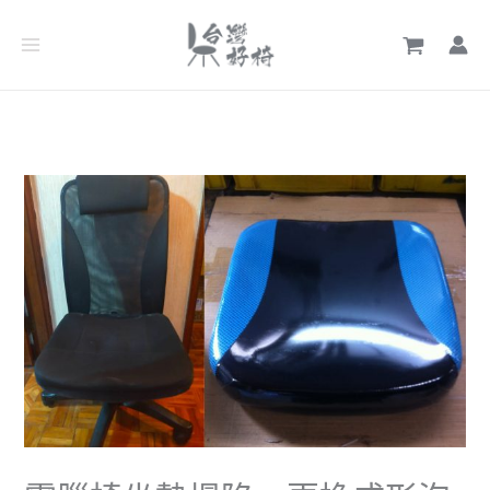
跳
文
至
章
主
分
要
類
內
容