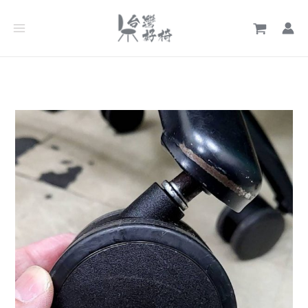
跳
文
至
章
主
分
要
類
內
容