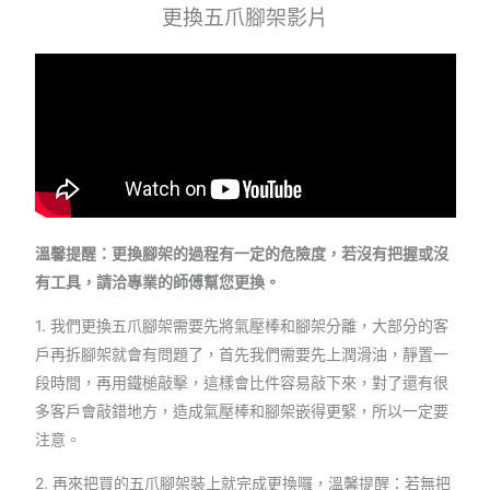
更換五爪腳架影片
溫馨提醒：更換腳架的過程有一定的危險度，若沒有把握或沒
有工具，請洽專業的師傅幫您更換。
1. 我們更換五爪腳架需要先將氣壓棒和腳架分離，大部分的客
戶再拆腳架就會有問題了，首先我們需要先上潤滑油，靜置一
段時間，再用鐵槌敲擊，這樣會比件容易敲下來，對了還有很
多客戶會敲錯地方，造成氣壓棒和腳架嵌得更緊，所以一定要
注意。
2. 再來把買的五爪腳架裝上就完成更換囉，溫馨提醒：若無把