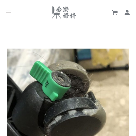
跳
文
至
章
主
分
要
類
內
容