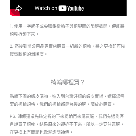
1. 使用一字起子或尖嘴鉗從輪子與椅腳間的隙縫撬開，便能將
椅輪拆卸下來。
2. 然後到辦公用品專賣店購買一組新的椅輪，將之更換即可恢
復電腦椅的滑順度。
椅輪哪裡買？
點擊下圖的蝦皮購物，進入到台灣好椅的蝦皮賣場，選擇您需
要的椅輪規格，我們的椅輪都是台製的喔，請放心購買。
PS. 師傅建議先確定拆的下來椅輪再來購買喔，我們有遇到客
戶說買了椅輪，結果原來的卻拆不下來，所以一定要注意喔，
在更換上有問題也歡迎詢問師傅。