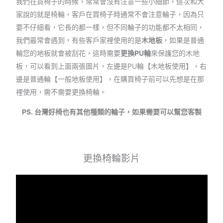
我們在買椅子的時候，常常會沒有注意一些小細節，這次和大
家說的就是椅輪，客戶在買椅子時通常不會注意輪子，因為只
要不仔細看，它長的都一樣，但不同輪子的功能都不太相同，
我們最常會遇到，有些客戶家裡使用的是
木地板
，如果是普通
輪您的地板就會被刮花，這時需要
更換PU輪
來保護您的木地
板，可以看到上面兩張圖片，左邊是PU輪【木地板使用】，右
邊是普通輪【一般地板使用】，在購買椅子前可以先想是在那
裡使用，需不需要更換椅輪。
PS. 台灣好椅也有其他種類的輪子，如果需要可以幫您客製
更換椅輪影片