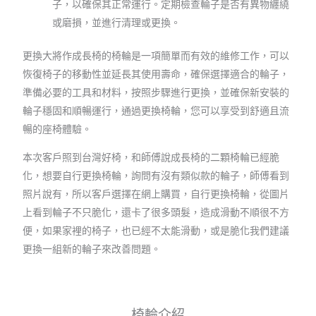
子，以確保其正常運行。定期檢查輪子是否有異物纏繞
或磨損，並進行清理或更換。
更換大將作成長椅的椅輪是一項簡單而有效的維修工作，可以
恢復椅子的移動性並延長其使用壽命，確保選擇適合的輪子，
準備必要的工具和材料，按照步驟進行更換，並確保新安裝的
輪子穩固和順暢運行，通過更換椅輪，您可以享受到舒適且流
暢的座椅體驗。
本次客戶照到台灣好椅，和師傅說成長椅的二顆椅輪已經脆
化，想要自行更換椅輪，詢問有沒有類似款的輪子，師傅看到
照片說有，所以客戶選擇在網上購買，自行更換椅輪，從圖片
上看到輪子不只脆化，還卡了很多頭髮，造成滑動不順很不方
便，如果家裡的椅子，也已經不太能滑動，或是脆化我們建議
更換一組新的輪子來改善問題。
椅輪介紹