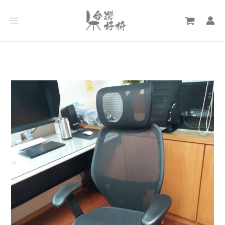
跳
文
至
章
主
分
要
類
內
容