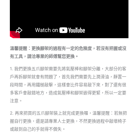
溫馨提醒：更換腳架的過程有一定的危險度，若沒有把握或沒
有工具，請洽專業的師傅幫您更換。
1. 我們更換五爪腳架需要先將氣壓棒和腳架分離，大部分的客
戶再拆腳架就會有問題了，首先我們需要先上潤滑油，靜置一
段時間，再用鐵槌敲擊，這樣會比件容易敲下來，對了還有很
多客戶會敲錯地方，造成氣壓棒和腳架嵌得更緊，所以一定要
注意。
2. 再來把買的五爪腳架裝上就完成更換囉，溫馨提醒：若無把
握自行更換，還是請專業人士更換，不然更換過程中敲壞椅子
或敲到自己的手就得不償失。