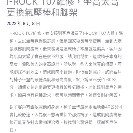
I-ROCK T07維修，坐高太高
更換氣壓棒和腳架
2022 年 8 月 8 日
I-ROCK T07維修，這次接到客戶說買了I-ROCK T07人體工學
椅，去試坐時覺得很舒適，但是回家後長時間使用，坐到大腿
鼠蹊部肌肉痠痛，後來發現是這款椅子本身就是偏高，客戶因
為肌肉太緊了實在是很不舒服，請我們幫忙，這款椅子本身的
高度，偏歐美人的身高設計，所以對一些人來說真的很高，可
能腳踩不到地面，造成肌肉不舒適，師傅看到照片，詢問客戶
的椅子坐墊的最低高度和最高高度，客戶說50公分至60公
分，師傅立刻判斷需要更換腳架與氣壓棒，才能達到靠戶的需
求，如果也有這種需求，都可以詢問我們，師傅會耐心解答。
對了客戶有說依照他的身高，椅子坐墊最高處離地要40公分才
會比較舒適，因為很不想再重新坐那張椅子，造成肌肉痠痛最
後可能又花錢去做物理治療，故找到台灣好椅，感謝客戶信
任。