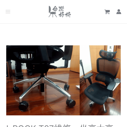
跳
文
至
章
主
分
要
類
內
容