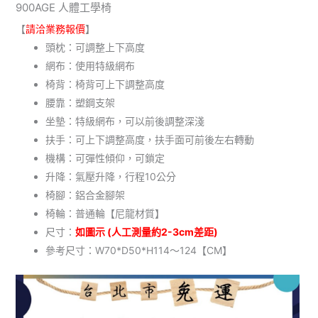
900AGE 人體工學椅
【
請洽業務報價
】
頭枕：可調整上下高度
網布：使用特級網布
椅背：椅背可上下調整高度
腰靠：塑鋼支架
坐墊：特級網布，可以前後調整深淺
扶手：可上下調整高度，扶手面可前後左右轉動
機構：可彈性傾仰，可鎖定
升降：氣壓升降，行程10公分
椅腳：鋁合金腳架
椅輪：普通輪【尼龍材質】
尺寸：
如圖示 (人工測量約2-3cm差距)
參考尺寸：W70*D50*H114～124【CM】