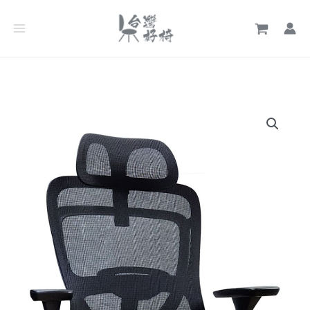
跳
至
主
要
內
容