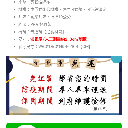
座墊：高韌性網布
機構：中置式後仰機構，彈性可調整，可無段鎖定
升降：氣壓升降，行程10公分
腳架：PP塑鋼腳架
椅輪：普通輪【尼龍材質】
尺寸：
如圖示 (人工測量約2-3cm差距)
參考尺寸：W60*D50*H94～104【CM】