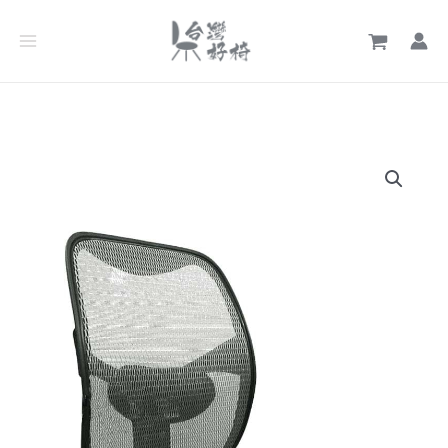
跳
至
主
要
內
容
高
級
辦
公
椅
8009G
【無
扶
手】
數
量