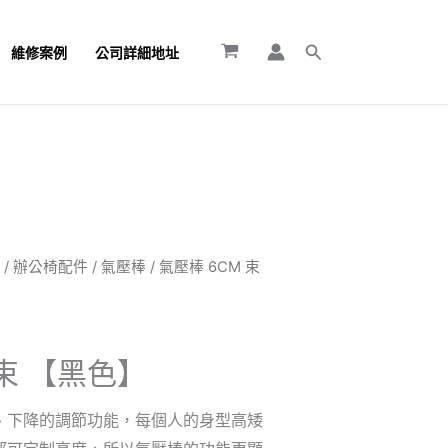
搜
維修案例
公司詳細地址
尋
】
/
辦公椅配件
/
氣壓棒
/ 氣壓棒 6CM 束
 束 【黑色】
、下降的調節功能，每個人的身型高矮