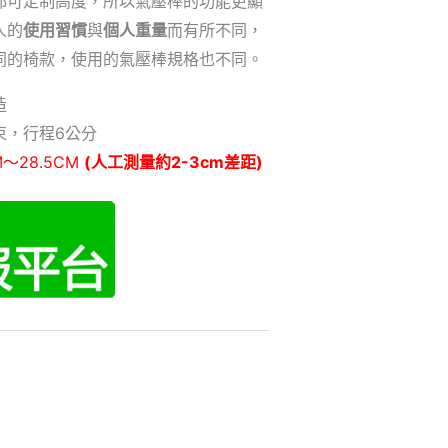
都可定制高度，所以氣壓棒的功能更顯
人的
使用習慣
與
個人重量
而有所不同，
同的椅款，使用的氣壓棒規格也不同。
造
束，行程6公分
M～28.5CM
(人工測量約2-3cm差距)