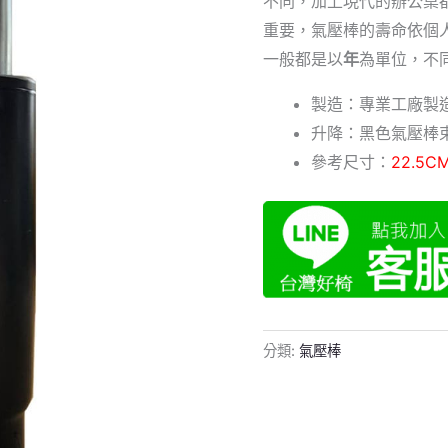
不同，加上現代的辦公桌
重要，氣壓棒的壽命依個
一般都是以
年
為單位，不
製造：專業工廠製
升降：黑色氣壓棒
參考尺寸：
22.5C
分類:
氣壓棒