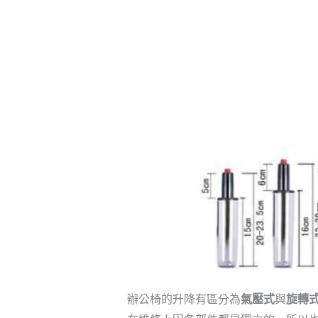
辦公椅的升降有區分為
氣壓式
與
旋轉