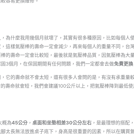
也較容易更換維修。
久，為什麼我用幾個月就壞了，其實有很多種原因，比如每個人
這樣氣壓棒的壽命一定會減少，再來每個人的重量不同，台灣好椅的
氣壓棒的壽命一定會比較短，最後就是氣壓棒品質，因氣壓棒為大
保固3個月，在保固期間有任何問題，我們一定都會去做
免費更換
用，它的壽命就不會太短，還有很多人會問的是，有沒有承重量
問題，但它的壽命就會短，我們會建議100公斤以上，把氣壓棒降到最
大概為
45公分
，
桌面和坐墊相差30公分左右
，是最理想的搭配
能腳太長無法放進桌子底下，身高是很重要的因素，所以在購買