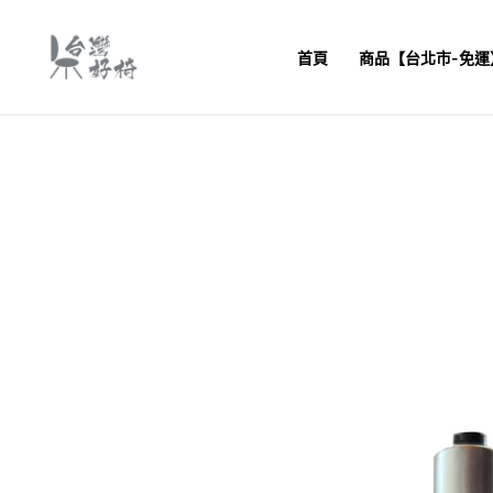
跳
至
首頁
商品【台北市-免運
主
要
內
容