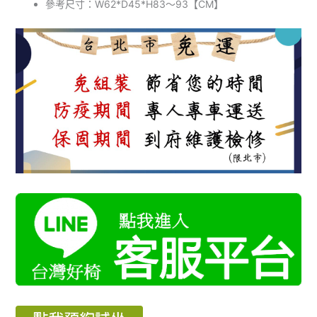
參考尺寸：W62*D45*H83～93【CM】