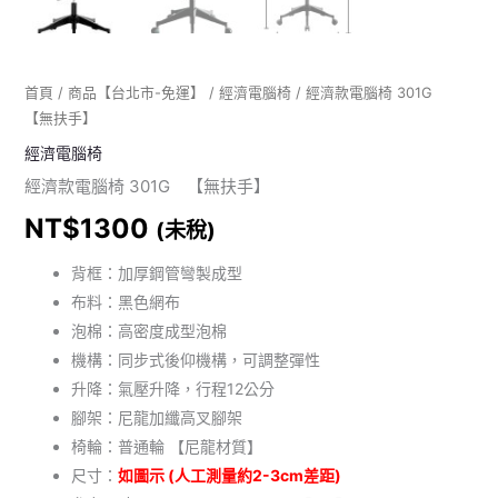
首頁
/
商品【台北市-免運】
/
經濟電腦椅
/ 經濟款電腦椅 301G
【無扶手】
經濟電腦椅
經濟款電腦椅 301G 【無扶手】
NT$
1300
(未稅)
背框：加厚鋼管彎製成型
布料：黑色網布
泡棉：高密度成型泡棉
機構：同步式後仰機構，可調整彈性
升降：氣壓升降，行程12公分
腳架：尼龍加纖高叉腳架
椅輪：普通輪 【尼龍材質】
尺寸：
如圖示 (人工測量約2-3cm差距)