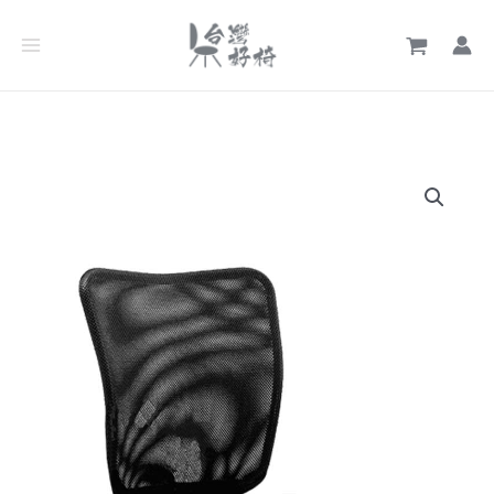
跳
至
主
要
內
容
經
濟
款
電
腦
椅
301G
【無
扶
手】
數
量