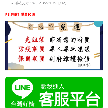
參考尺寸：W55*D55*H79【CM】
PS.最低訂購量10張