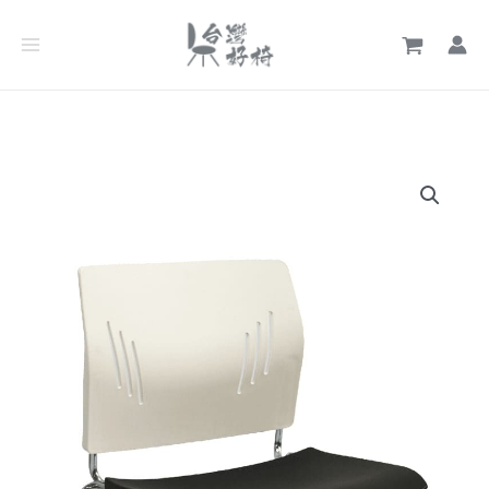
跳
至
主
要
內
容