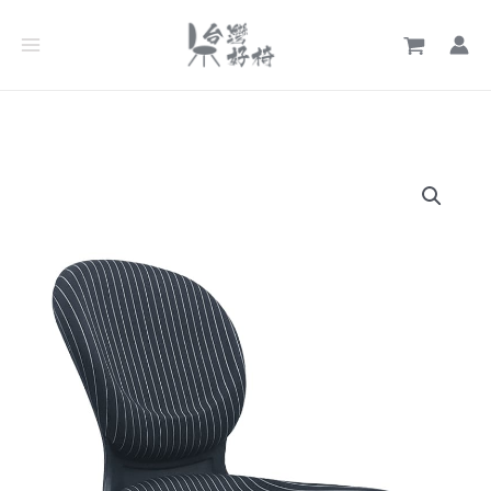
跳
至
主
要
內
容
經
濟
日
式
椅
106
【布
面】
數
量