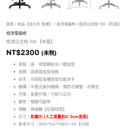
首頁
/
商品【台北市-免運】
/
經濟電腦椅
/ 經濟日式椅 106 【布面】
經濟電腦椅
經濟日式椅 106 【布面】
NT$
2300
(未稅)
背殼：座、背塑鋼射出一體成型
泡棉：高密度成型泡棉
扶手：可搭配各種造型功能扶手
機構：中置式後仰機構，彈性可調整，可鎖定
升降：氣壓升降，行程12公分
腳架：塑鋼弓腳架
椅輪：普通輪【尼龍材質】
尺寸：
如圖示 (人工測量約2-3cm差距)
參考尺寸：W56*D47*H83～95【CM】