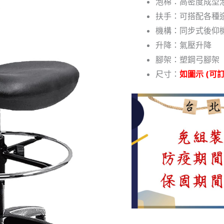
泡棉：高密度成型
扶手：可搭配各種
機構：同步式後仰
升降：氣壓升降
腳架：塑鋼弓腳架
尺寸：
如圖示 (可訂