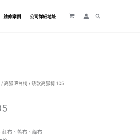
搜
維修案例
公司詳細地址
尋
】
/
高腳吧台椅
/ 矮款高腳椅 105
05
、紅布、藍布、綠布