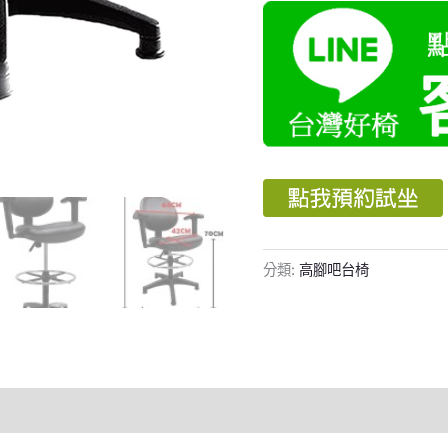
分類:
高腳吧台椅