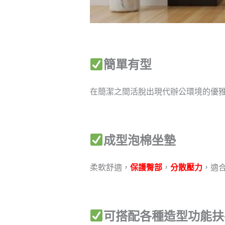
簡單有型
在簡潔之間活脫出現代辦公環境的優
成型泡棉坐墊
柔軟舒適，
保護臀部
，
分散壓力
，適
可搭配各種造型功能扶