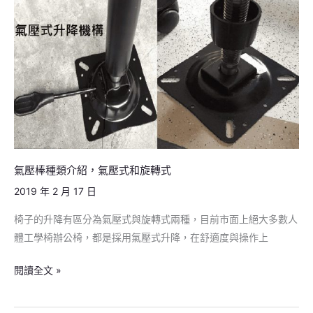
種
類
介
紹，
氣
壓
式
和
旋
轉
氣壓棒種類介紹，氣壓式和旋轉式
式
2019 年 2 月 17 日
椅子的升降有區分為氣壓式與旋轉式兩種，目前市面上絕大多數人
體工學椅辦公椅，都是採用氣壓式升降，在舒適度與操作上
閱讀全文 »