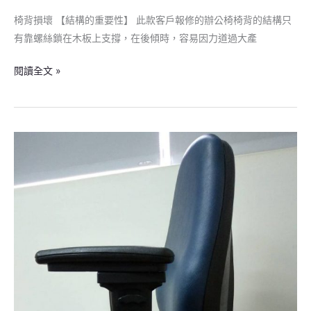
壞
椅背損壞 【結構的重要性】 此款客戶報修的辦公椅椅背的結構只
有靠螺絲鎖在木板上支撐，在後傾時，容易因力道過大產
閱讀全文 »
網
購
電
腦
椅，
買
回
來
的
椅