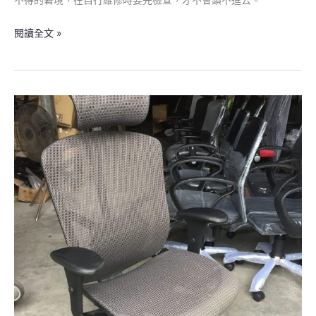
閱讀全文 »
BRANT-
131
人
體
工
學
椅，
特
殊
底
盤
配