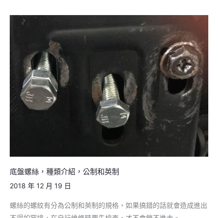
底
盤
螺
絲，
種
類
介
紹，
公
制
和
英
底盤螺絲，種類介紹，公制和英制
制
2018 年 12 月 19 日
螺絲的螺紋有分為公制和英制的規格，如果搞錯的話就會造成進出
不得的窘境，在自行維修時要先檢查，才不會鎖不進去。