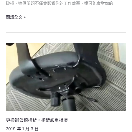
破損，這個問題不僅會影響你的工作效率，還可能會對你的
墊
閱讀全文 »
更
換
辦
公
椅
椅
背，
椅
背
嚴
更換辦公椅椅背，椅背嚴重損壞
重
2019 年 1 月 3 日
損