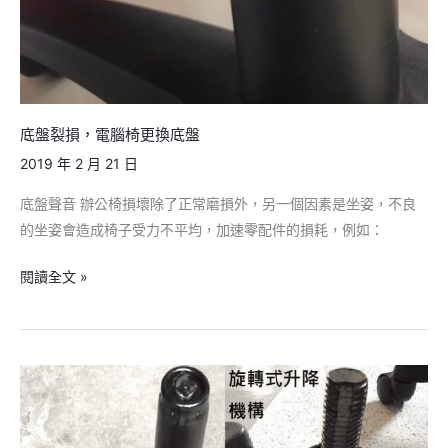
底盤裂損，電腦椅更換底盤
2019 年 2 月 21 日
底盤聲音 辦公椅損壞除了正常磨損外，另一個因素是坐姿，不良
的坐姿會造成椅子受力不平均，加速零配件的損耗，例如：
閱讀全文 »
氣
壓
棒