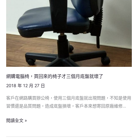
子
才
三
個
月
底
盤
就
壞
網購電腦椅，買回來的椅子才三個月底盤就壞了
了
2018 年 12 月 27 日
客戶在網路購買辦公椅，使用三個月底盤就出現問題，不知是使用
習慣還是品質問題，造成底盤損壞，客戶本來想寄回原廠維修…
閱讀全文 »