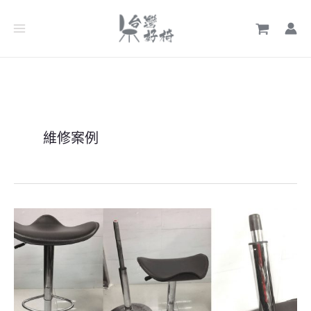
跳
至
主
要
內
容
維修案例
維
修
吧
檯
椅，
更