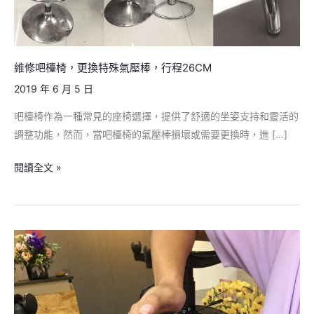
換
特
殊
維修吧檯椅，更換特殊氣壓棒，行程26CM
氣
壓
2019 年 6 月 5 日
棒，
吧檯椅作為一種常見的座椅選擇，提供了舒適的坐姿支持和靈活的
行
調整功能，然而，當吧檯椅的氣壓棒損壞或需要更換時，進 […]
程
26CM
閱讀全文 »
更
換
PU
椅
輪，