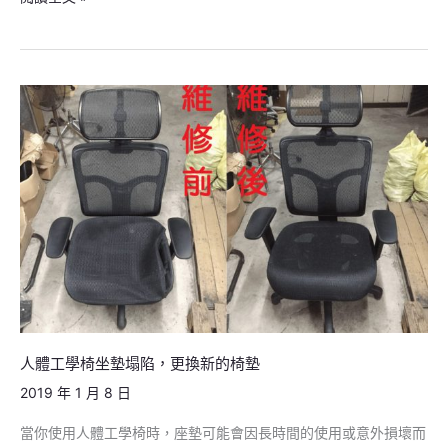
人
體
工
學
椅
坐
墊
塌
陷，
更
換
人體工學椅坐墊塌陷，更換新的椅墊
新
2019 年 1 月 8 日
的
當你使用人體工學椅時，座墊可能會因長時間的使用或意外損壞而
椅