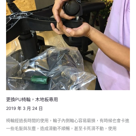
木
地
板
專
用
更換PU椅輪，木地板專用
2019 年 3 月 24 日
椅輪經過長時間的使用，輪子內側軸心容易磨損，有時候也會卡進
一些毛髮與灰塵，造成滑動不順暢，甚至卡死滑不動，使用