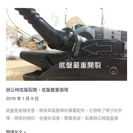
辦
公
椅
底
盤
裂
開，
底
盤
嚴
重
辦公椅底盤裂開，底盤嚴重損壞
損
2019 年 1 月 9 日
壞
底盤是銜接坐墊、椅背與氣壓棒的重要配件，它控制了椅子的升
降、椅背的傾仰、坐墊的深度，簡單來說，如果辦公椅底盤損
閱讀全文 »