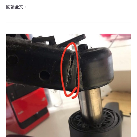
閱讀全文 »
底
盤
裂
損，
電
腦
椅
更
換
底
盤