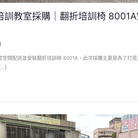
訓教室採購｜翻折培訓椅 8001
日
空間配送並安裝翻折培訓椅 8001A，此次採購主要是為了打
…]