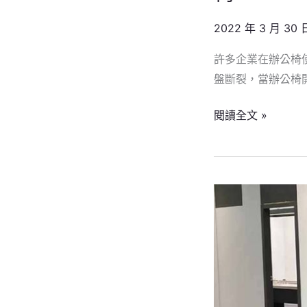
100
多
2022 年 3 月 30 
張
許多企業在辦公椅
電
盤斷裂，當辦公椅
腦
椅
閱讀全文 »
電
腦
椅
推
薦
9012