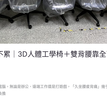
不累｜3D人體工學椅＋雙背腰靠
電腦，無論是辦公、遠端工作還是打遊戲，「久坐腰痠背痛」幾
負擔