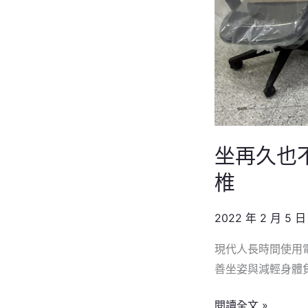
椅
＋
雙
背
腰
靠
全
面
坐再久也
支
椎
撐
脊
2022 年 2 月 5 日
椎
現代人長時間使用
善坐姿與減輕身體
閱讀全文 »