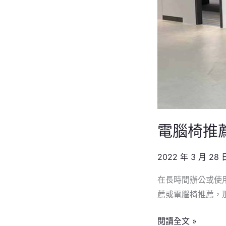
｜
成
型
泡
棉
坐
墊，
久
坐
電腦椅推薦
舒
適
2022 年 3 月 28 
支
在長時間辦公或使
撐
薦或電腦椅推薦，
閱讀全文 »