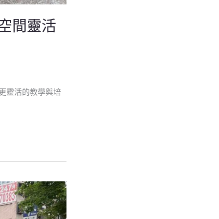
A空間靈活
造更靈活的教學與培