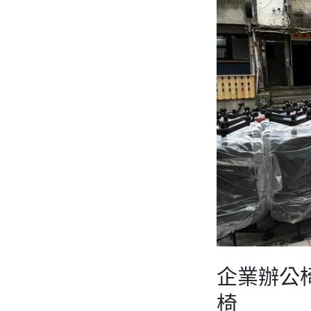
公
椅
汰
舊
換
新
案
例
｜
公
司
一
次
企業辦公
更
換
椅