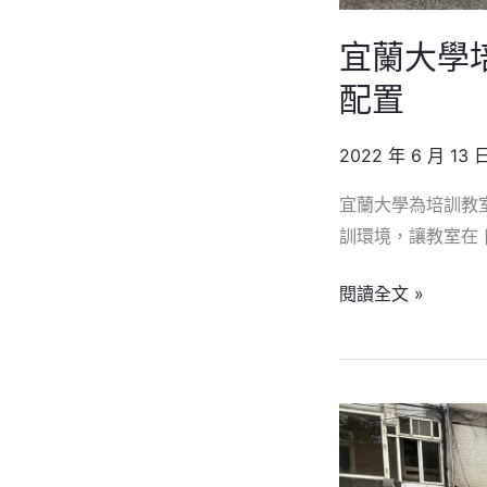
間
靈
宜蘭大學培
活
配置
配
置
2022 年 6 月 13 
宜蘭大學為培訓教室
訓環境，讓教室在 [
閱讀全文 »
企
業
辦