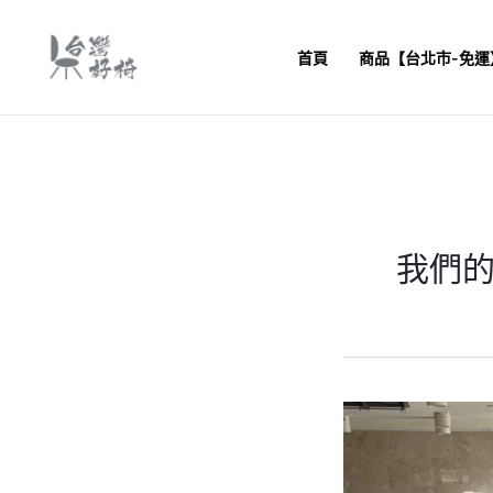
跳
至
首頁
商品【台北市-免運
主
要
內
容
我們
宜
蘭
大