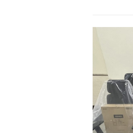
坐
再
久
也
不
累
｜
3D
人
體
工
學