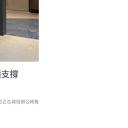
適支撐
您正在尋找辦公椅推