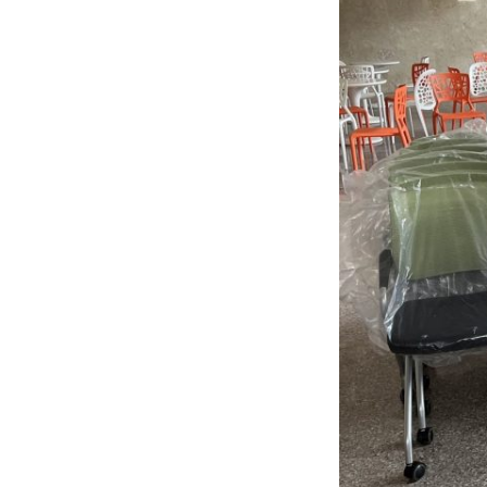
學
培
訓
教
室
採
購
｜
翻
折
培
訓
椅
8001A
空