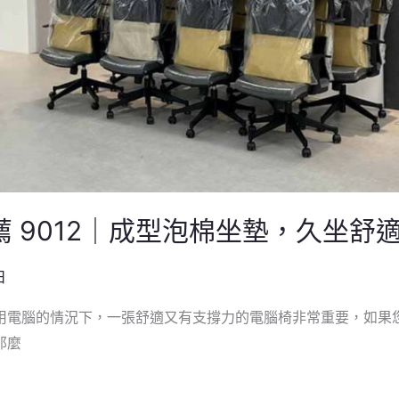
 9012｜成型泡棉坐墊，久坐舒
日
用電腦的情況下，一張舒適又有支撐力的電腦椅非常重要，如果
那麼